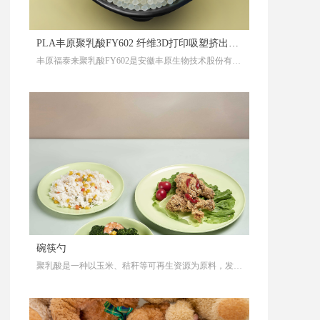
PLA丰原聚乳酸FY602 纤维3D打印吸塑挤出级
丰原福泰来聚乳酸FY602是安徽丰原生物技术股份有限
树脂颗粒
公司的生物基降解材料产品之一，是以玉米等可再生资
源发酵产生的乳酸，再经乳酸聚合生成的高分子材料。
碗筷勺
聚乳酸是一种以玉米、秸秆等可再生资源为原料，发酵
生产高光纯乳酸，再通过生物技术合成的，对人体无毒
无害且可生物降解的高分子材料，热稳定性好，可用多
种方式进行加工，可生产一次性餐盒、刀叉勺、吸管、