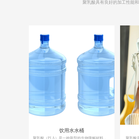
聚乳酸具有良好的加工性能和
饮用水水桶
聚乳酸（PLA）是一种新型的生物降解材料，使
聚乳酸