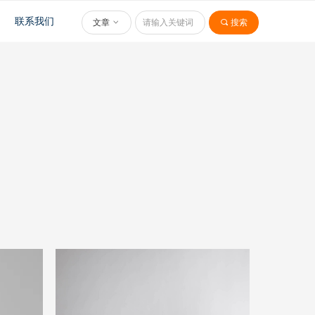
联系我们
文章
ꀁ
끠
搜索