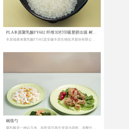
PLA丰原聚乳酸FY602 纤维3D打印吸塑挤出级 树脂
丰原福泰来聚乳酸FY602是安徽丰原生物技术股份有限公司
颗粒
的生物基降解材料产品之一，是以玉米等可再生资源发酵产
生的乳酸，再经乳酸聚合生成的高分子材料。
碗筷勺
聚乳酸是一种以玉米、秸秆等可再生资源为原料，发酵生产