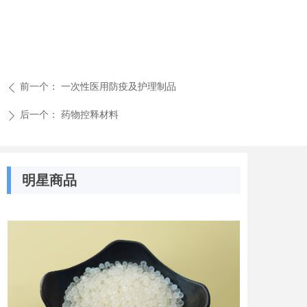
前一个：
一次性医用防疫及护理制品
ꄴ
后一个：
药物控释材料
ꄲ
明星商品