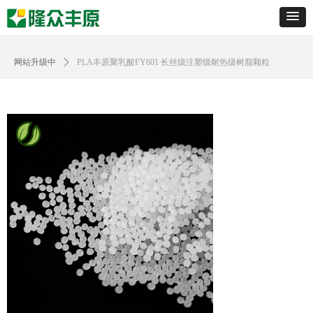
网站升级中
ꄲ
PLA丰原聚乳酸FY601 长丝级注塑级耐热级树脂颗粒