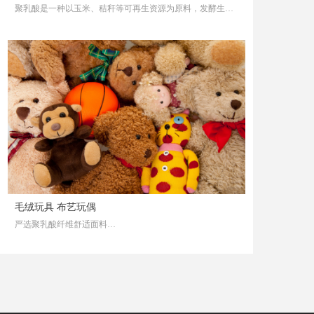
聚乳酸是一种以玉米、秸秆等可再生资源为原料，发酵生产
高光纯乳酸，再通过生物技术合成的，对人体无毒无害且可
生物降解的高分子材料，热稳定性好，可用多种方式进行加
工，可生产一次性餐盒、刀叉勺、吸管、农地膜、塑料袋
等。由其制成的食品包装类产品除能生物降解外，生物相容
性、食品安全性、强度和耐热性好，具有绿色、安全、环保
等特点，可以有力地保障食品安全。
毛绒玩具 布艺玩偶
严选聚乳酸纤维舒适面料
聚乳酸（PLA）是一种新型的生物降解材料，使用可再生的
植物资源（如玉米）所提出的淀粉原料制成
其具有良好的生物可降解性，使用后能被自然界中微生物完
全降解，最终生成二氧化碳和水，不污染环境，这对保护环
境非常有利，是公认的环境友好材料
聚乳酸具有与人体肌肤相近的弱酸性，天然亲肤、抑菌、抑