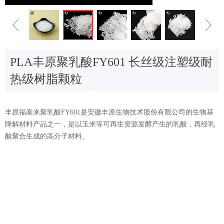
ꁆ
ꁇ
PLA丰原聚乳酸FY601 长丝级注塑级耐
热级树脂颗粒
丰原福泰来聚乳酸FY601是安徽丰原生物技术股份有限公司的生物基
降解材料产品之一，是以玉米等可再生资源发酵产生的乳酸，再经乳
酸聚合生成的高分子材料。