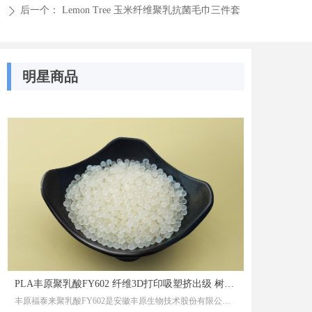
后一个：
Lemon Tree 玉米纤维聚乳抗菌毛巾三件套
ꄲ
明星商品
PLA丰原聚乳酸FY602 纤维3D打印吸塑挤出级 树脂
丰原福泰来聚乳酸FY602是安徽丰原生物技术股份有限公司
颗粒