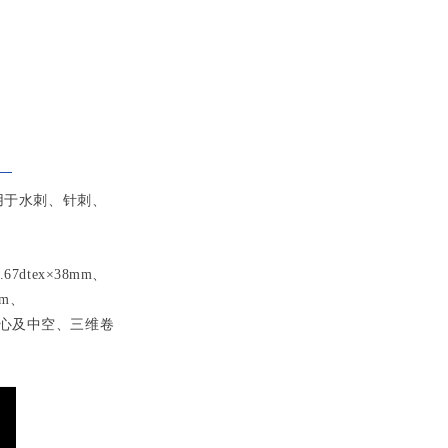
用于水刺、针刺、
.67dtex×38mm、
1mm、
有色、实心及中空、三维卷