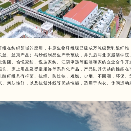
纤维在纺织领域的应用，丰原生物纤维现已建成万吨级聚乳酸纤维
长丝、丝束产品）与纱线制品生产示范线，并先后与北京服装学院
发集团、愉悦家纺、悦达家纺、江阴聿远等服装和家纺企业合作开
服饰、床上用品及婴童服饰等系列化产品，产品以其优越的性能在
乳酸纤维具有抑菌、抗螨、防过敏，难燃、少烟、不回潮，环保、
气、亲肤性好，以及抗紫外线等优越性能，适用于内衣、休闲运动