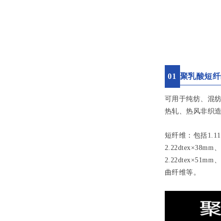
0
1
聚乳酸短纤
可用于纯纺、混纺
热轧、热风非织
短纤维：包括1.11dte
2.22dtex×38mm、
2.22dtex×51m
曲纤维等。