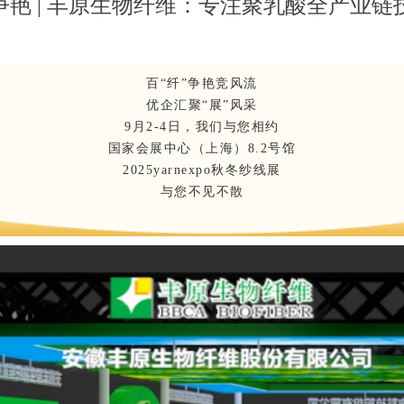
”争艳 | 丰原生物纤维：专注聚乳酸全产业链
百“纤”争艳竞风流
优企汇聚“展”风采
9月2-4日，我们与您相约
国家会展中心（上海）8.2号馆
2025yarnexpo秋冬纱线展
与您不见不散