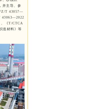
，并主导、参
T 43057—
3063—2022
、《T/CTCA
解非织造材料》等