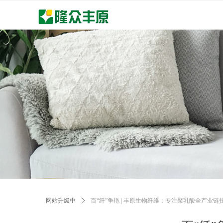
网站升级中
ꄲ
百“纤”争艳 | 丰原生物纤维：专注聚乳酸全产业链