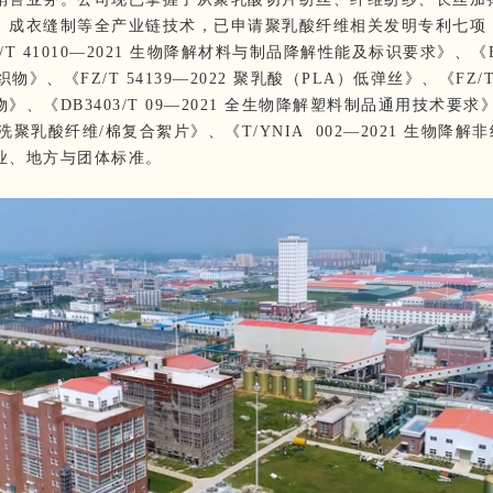
、成衣缝制等全产业链技术，已申请聚乳酸纤维相关发明专利七项
T 41010—2021 生物降解材料与制品降解性能及标识要求》、《FZ/
织物》、《FZ/T 54139—2022 聚乳酸（PLA）低弹丝》、《FZ/T 4
》、《DB3403/T 09—2021 全生物降解塑料制品通用技术要求》
水洗聚乳酸纤维/棉复合絮片》、《T/YNIA 002—2021 生物降
业、地方与团体标准。