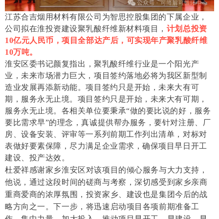
江苏合吉烟用材料有限公司为智思控股集团的下属企业，
公司拟在淮投资建设聚乳酸纤维新材料项目，
计划总投资
10亿元人民币，项目全部达产后，可实现年产聚乳酸纤维
10万吨。
淮安
区委书记颜复指出，聚乳酸纤维行业是一个阳光产
业，未来市场潜力巨大，项目签约落地必将为我区新型制
造业发展再添新动能。项目签约只是开始，未来大有可
期，服务永无止境。项目签约只是开始，未来大有可期，
服务永无止境。各相关单位要秉承“做的要比说的好，服务
要比需求早”的理念，真诚提供帮办服务，要针对注册、厂
房、设备安装、评审等一系列前期工作列出清单，对标对
表做好要素保障，尽力满足企业需求，确保项目早日开工
建设、投产达效。
杜爱祥感谢家乡淮安区对该项目的倾心服务与大力支持，
他说，通过这段时间的磋商与考察，深切感受到家乡亲商
重商爱商的浓厚氛围，投资家乡、建设也是集团今后的战
略方向之一。下一步，将迅速启动项目各项前期准备工
作，集中力量、加大投入，推动项目早开工、早建设、早