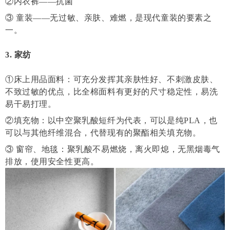
②内衣裤——抗菌
③
童装——无过敏、亲肤、难燃，是现代童装的要素之
一。
3. 家纺
①床上用品面料：可充分发挥其亲肤性好、不刺激皮肤、
不致过敏的优点，比全棉面料有更好的尺寸稳定性，易洗
易干易打理。
②填充物：以中空聚乳酸短纤为代表，可以是纯PLA，也
可以与其他纤维混合，代替现有的聚酯相关填充物。
③ 窗帘、地毯：聚乳酸不易燃烧，离火即熄，无黑烟毒气
排放，使用安全性更高。