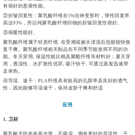
有很好的悬垂性能。
②折皱回复性：聚乳酸纤维在5%拉伸变形时，弹性回复率
高达93%，所以纯聚乳酸纤维织物的折皱回复性很好。
③保暖性能好。
聚乳酸纤维属于轻质纤维, 在受潮或被水浸湿后也能较快恢
复干爽。聚乳酸纤维相关制品在不同季节能发挥不同的功
能。冬天穿用, 保温性能比棉及聚酯纤维等材料好；夏天穿
用，透湿性、水扩散性优异, 吸汗快干, 可通过蒸发迅速带
走体热。
④导湿、速干：PLA纤维具有较高的孔隙率及良好的透气
性，因此能够导湿速干，保持皮肤干爽和舒适
应用
1. 卫材
聚乳酸无纺布表面光滑，不吸湿，拥有更好的导流性、干