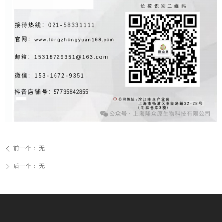
前一个：
无
ꄴ
后一个：
无
ꄲ