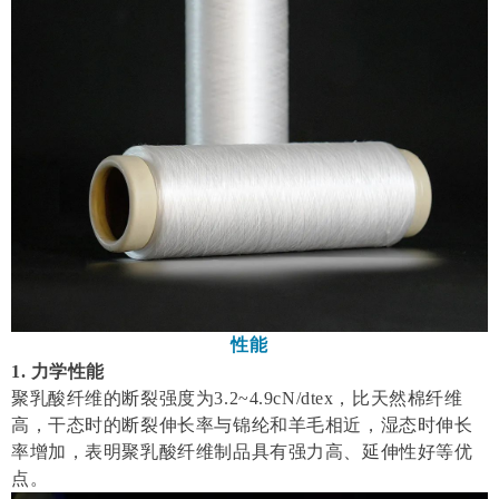
性能
1. 力学性能
聚乳酸纤维的断裂强度为3.2~4.9cN/dtex，比天然棉纤维
高，干态时的断裂伸长率与锦纶和羊毛相近，湿态时伸长
率增加，表明聚乳酸纤维制品具有强力高、延伸性好等优
点。