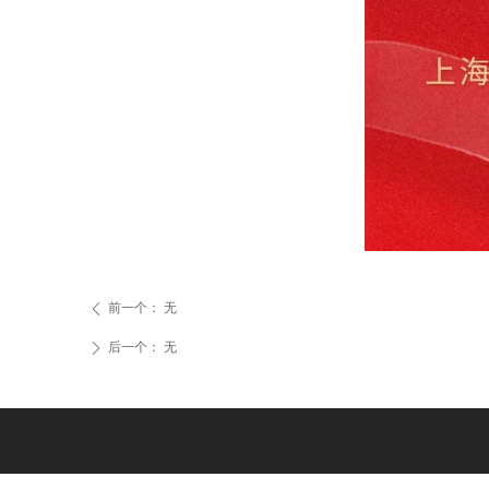
前一个：
无
ꄴ
后一个：
无
ꄲ